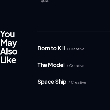
quia.
You
May
Born to Kill
Also
Creative
Like
The Model
Creative
Space Ship
Creative