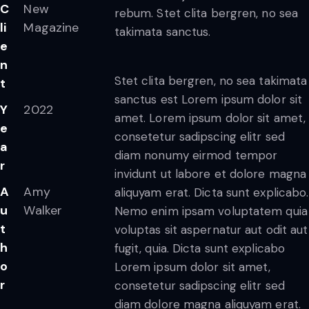
C
New
rebum. Stet clita bergren, no sea
li
Magazine
takimata sanctus.
e
n
Stet clita bergren, no sea takimata
t
sanctus est Lorem ipsum dolor sit
Y
2022
amet. Lorem ipsum dolor sit amet,
e
consetetur sadipscing elitr sed
a
diam nonumy eirmod tempor
r
invidunt ut labore et dolore magna
A
Amy
aliquyam erat. Dicta sunt explicabo.
u
Walker
Nemo enim ipsam voluptatem quia
t
voluptas sit aspernatur aut odit aut
h
fugit, quia. Dicta sunt explicabo
o
Lorem ipsum dolor sit amet,
r
consetetur sadipscing elitr sed
diam dolore magna aliquyam erat.